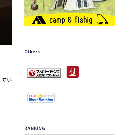
Others
れてい
RANKING