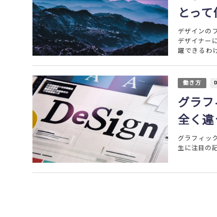
とって
デザインの
デザイナー
躍できるわ
う。...
働き方
グラフ
全く違
グラフィッ
生に注目の記