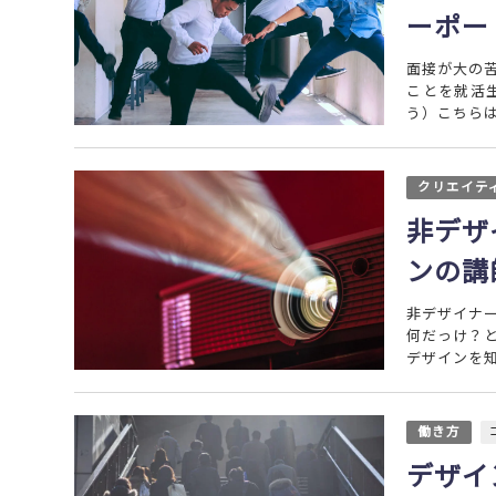
ーポー
面接が大の
ことを就活
う）こちらは
クリエイテ
非デザ
ンの講
非デザイナ
何だっけ？と
デザインを知
働き方
デザイ