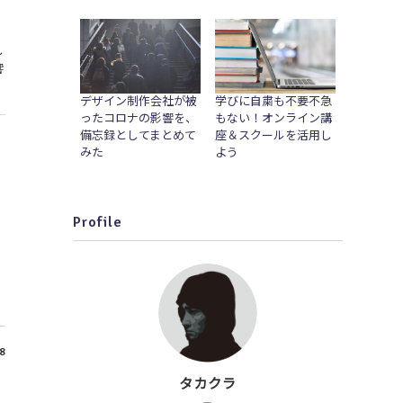
し
響
デザイン制作会社が被
学びに自粛も不要不急
ったコロナの影響を、
もない！オンライン講
備忘録としてまとめて
座＆スクールを活用し
みた
よう
Profile
8
タカクラ