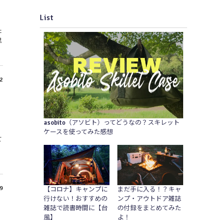
List
た
思
2
asobito（アソビト）ってどうなの？スキレット
ケースを使ってみた感想
て
、
9
【コロナ】キャンプに
まだ手に入る！？キャ
行けない！おすすめの
ンプ・アウトドア雑誌
雑誌で読書時間に【台
の付録をまとめてみた
風】
よ！