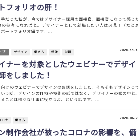
トフォリオの肝！
苦手だった私が、今ではデザイナー採用の面接官。面接官になって感じ
生の参考になればと。デザイナーとして就職したい人は必見！（だと
ポートフォリオ編です。...
2020-11-1
ィブ
デザイン
働き方
勉強
就職
イナーを対象としたウェビナーでデザイ
師をしました！
ー向けのウェビナーでデザインのお話をしました。そもそもデザインっ
いう話。デザインのTIPSや技術の話ではなく、デザイナーの頭の中と
ることは様々な仕事に役立つよ、という話です。...
2020-06-2
コロナ
働き方
ン制作会社が被ったコロナの影響を、備